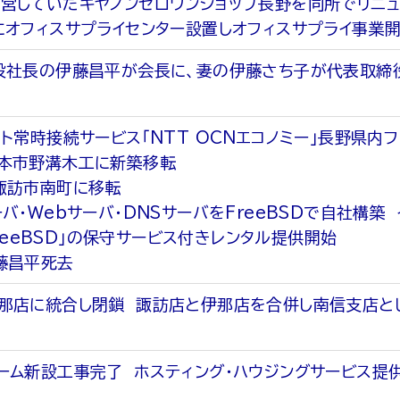
営していたキヤノンゼロワンショップ長野を同所でリニ
にオフィスサプライセンター設置しオフィスサプライ事業
役社長の伊藤昌平が会長に、妻の伊藤さち子が代表取締
ット常時接続サービス「NTT OCNエコノミー」長野県内
本市野溝木工に新築移転
諏訪市南町に移転
バ・Webサーバ・DNSサーバをFreeBSDで自社構築 
 FreeBSD」の保守サービス付きレンタル提供開始
藤昌平死去
那店に統合し閉鎖 諏訪店と伊那店を合併し南信支店と
ーム新設工事完了 ホスティング・ハウジングサービス提