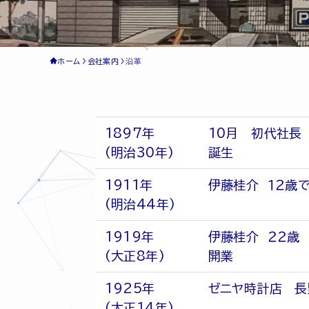
ホーム
会社案内
沿革
1897年
10月 初代社長
(明治30年)
誕生
1911年
伊藤桂介 １２歳
(明治44年)
1919年
伊藤桂介 ２２歳
(大正8年)
開業
1925年
ゼニヤ時計店 長
(大正14年)