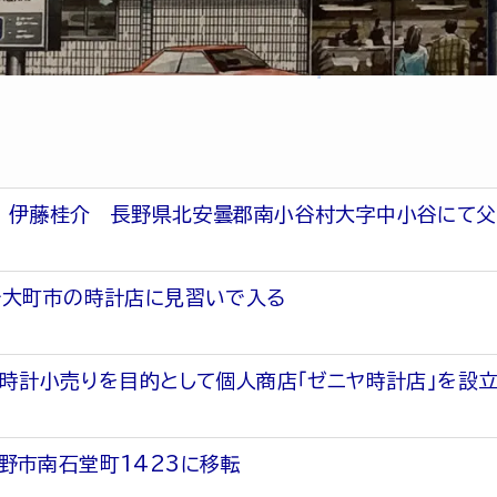
 伊藤桂介 長野県北安曇郡南小谷村大字中小谷にて父
で大町市の時計店に見習いで入る
 時計小売りを目的として個人商店「ゼニヤ時計店」を設立
野市南石堂町1423に移転